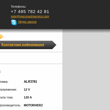
Телефоны:
+7 495 782 42 81
sale@specmashservice.com
Skype звонок
Контактная информация
1
ALR3781
омер:
апряжение:
12 V
ила тока:
120 A
роизводитель:
MOTORHERZ