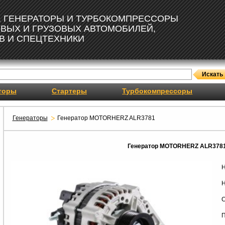
, ГЕНЕРАТОРЫ И ТУРБОКОМПРЕССОРЫ
ОВЫХ И ГРУЗОВЫХ АВТОМОБИЛЕЙ,
В И СПЕЦТЕХНИКИ
торы
Стартеры
Турбокомпрессоры
Генераторы
Генератор MOTORHERZ ALR3781
Генератор MOTORHERZ ALR378
Н
Н
С
П