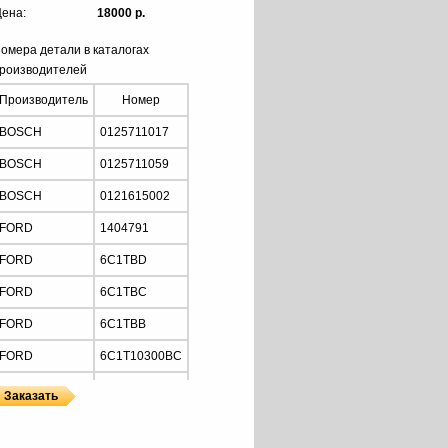
ена:
18000 р.
омера детали в каталогах
роизводителей
Производитель
Номер
BOSCH
0125711017
BOSCH
0125711059
BOSCH
0121615002
FORD
1404791
FORD
6C1TBD
FORD
6C1TBC
FORD
6C1TBB
FORD
6C1T10300BC
FORD
6C1T10300BD
MOTORHERZ
ALB1928