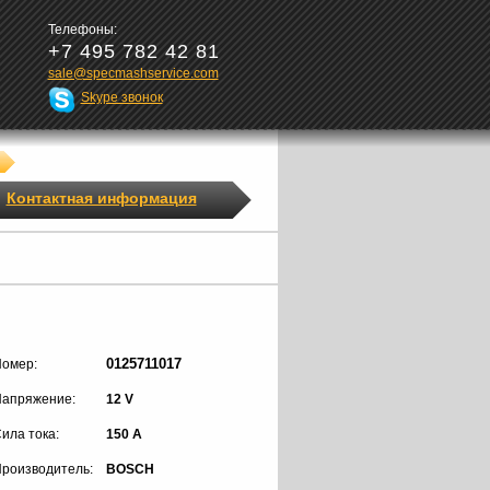
Телефоны:
+7 495 782 42 81
sale@specmashservice.com
Skype звонок
Контактная информация
0125711017
омер:
апряжение:
12 V
ила тока:
150 A
роизводитель:
BOSCH