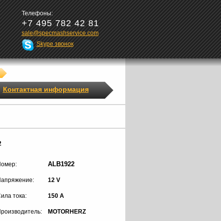
Телефоны:
+7 495 782 42 81
sale@specmashservice.com
Skype звонок
Контактная информация
2
ALB1922
омер:
апряжение:
12 V
ила тока:
150 A
роизводитель:
MOTORHERZ