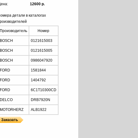
ена:
12600 р.
омера детали в каталогах
роизводителей
Производитель
Номер
BOSCH
0121615003
BOSCH
0121615005
BOSCH
0986047920
FORD
1581844
FORD
1404792
FORD
6C1T10300CD
DELCO
DRB7920N
MOTORHERZ
ALB1922
HERZ