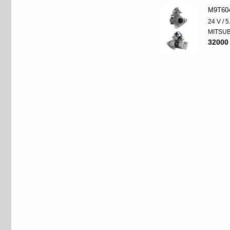
M9T60
24 V / 
MITSUB
32000