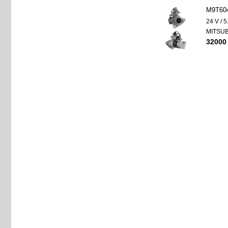
M9T60
24 V / 
MITSUB
32000