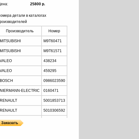
ена:
25800 р.
омера детали в каталогах
роизводителей
Производитель
Номер
MITSUBISHI
M9T60471
MITSUBISHI
M9T61571
VALEO
438234
VALEO
459295
BOSCH
0986023590
NIERMANN-ELECTRIC
0160471
RENAULT
5001853713
RENAULT
5010306592
RENAULT
5010508380
MOTORHERZ
STM1386