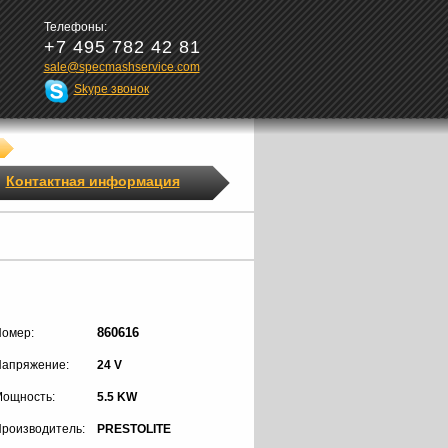
Телефоны:
+7 495 782 42 81
sale@specmashservice.com
Skype звонок
Контактная информация
860616
омер:
апряжение:
24 V
ощность:
5.5 KW
роизводитель:
PRESTOLITE