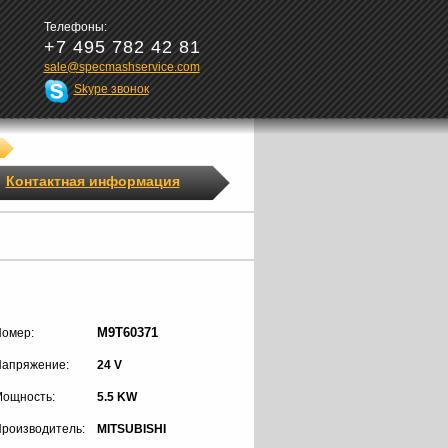
Телефоны:
+7 495 782 42 81
sale@specmashservice.com
Skype звонок
Контактная информация
M9T60371
омер:
апряжение:
24 V
ощность:
5.5 KW
роизводитель:
MITSUBISHI