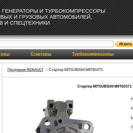
, ГЕНЕРАТОРЫ И ТУРБОКОМПРЕССОРЫ
ОВЫХ И ГРУЗОВЫХ АВТОМОБИЛЕЙ,
В И СПЕЦТЕХНИКИ
торы
Стартеры
Турбокомпрессоры
Продукция RENAULT
Стартер MITSUBISHI M9T60371
Стартер MITSUBISHI M9T60371
Н
Н
М
П