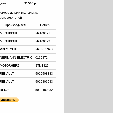
ена:
31500 р.
омера детали в каталогах
роизводителей
Производитель
Номер
MITSUBISHI
M9T60371
MITSUBISHI
M9T60372
PRESTOLITE
M90R3539SE
NIERMANN-ELECTRIC
0160371
MOTORHERZ
STM1325
RENAULT
5010508383
RENAULT
5010306533
RENAULT
5010480432
RENAULT
5001853707
RENAULT
5001847428