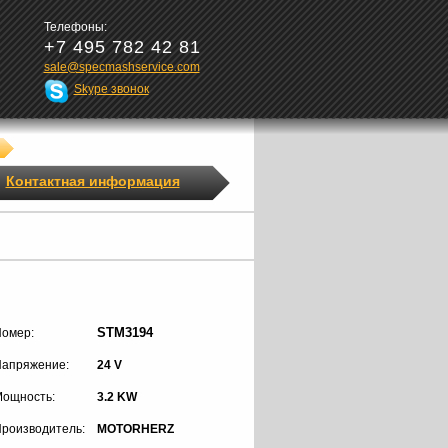
Телефоны:
+7 495 782 42 81
sale@specmashservice.com
Skype звонок
Контактная информация
STM3194
омер:
апряжение:
24 V
ощность:
3.2 KW
роизводитель:
MOTORHERZ