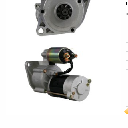
Ц
Н
п