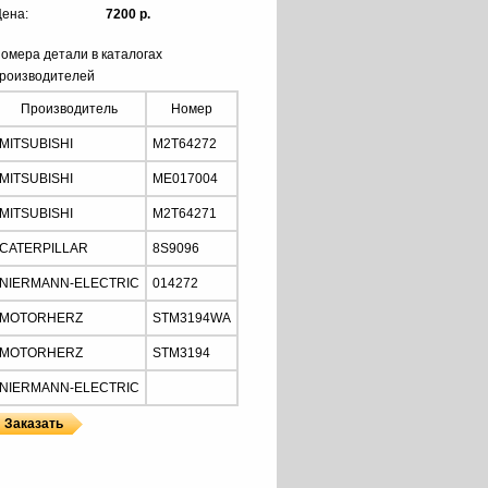
ена:
7200 р.
омера детали в каталогах
роизводителей
Производитель
Номер
MITSUBISHI
M2T64272
MITSUBISHI
ME017004
MITSUBISHI
M2T64271
CATERPILLAR
8S9096
NIERMANN-ELECTRIC
014272
MOTORHERZ
STM3194WA
MOTORHERZ
STM3194
NIERMANN-ELECTRIC