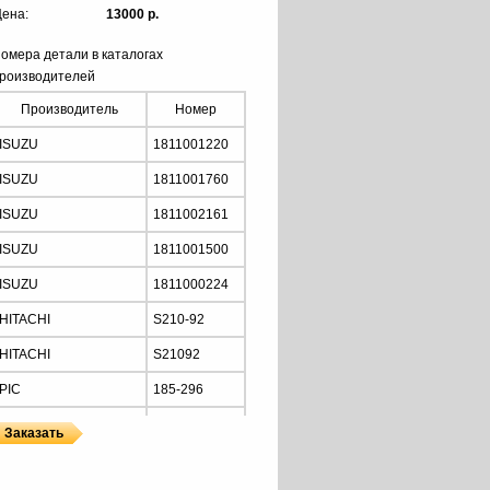
ена:
13000 р.
омера детали в каталогах
роизводителей
Производитель
Номер
ISUZU
1811001220
ISUZU
1811001760
ISUZU
1811002161
ISUZU
1811001500
ISUZU
1811000224
HITACHI
S210-92
HITACHI
S21092
PIC
185-296
PIC
185-297
PIC
185-319