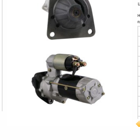
Ц
Н
п