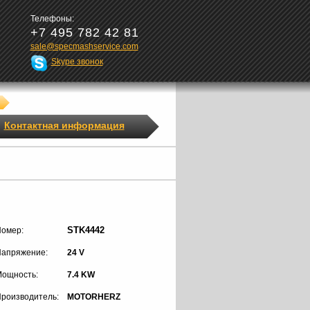
Телефоны:
+7 495 782 42 81
sale@specmashservice.com
Skype звонок
Контактная информация
STK4442
омер:
апряжение:
24 V
ощность:
7.4 KW
роизводитель:
MOTORHERZ