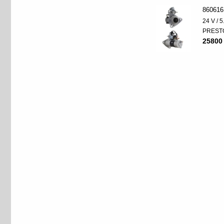
860616
24 V / 
PREST
25800