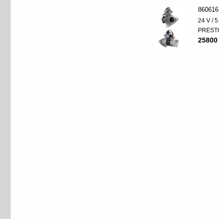
860616
24 V / 
PREST
25800