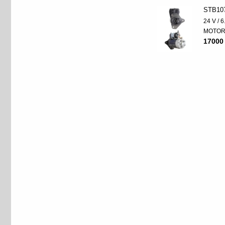
STB10
24 V / 
MOTO
17000