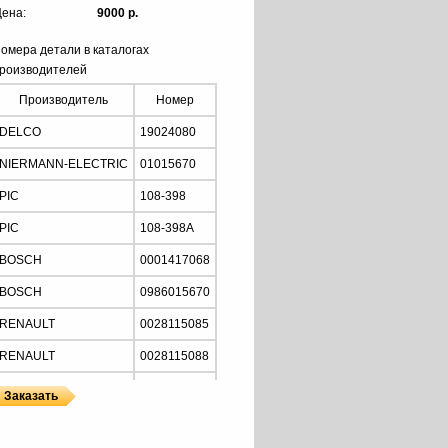
ена:
9000 р.
омера детали в каталогах
роизводителей
Производитель
Номер
DELCO
19024080
NIERMANN-ELECTRIC
01015670
PIC
108-398
PIC
108-398A
BOSCH
0001417068
BOSCH
0986015670
RENAULT
0028115085
RENAULT
0028115088
RENAULT
0028115089
RENAULT
5000785288