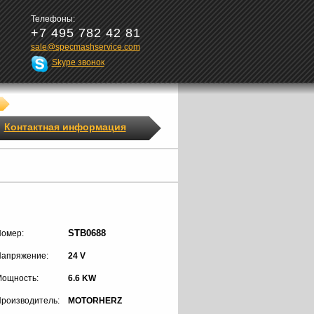
Телефоны:
+7 495 782 42 81
sale@specmashservice.com
Skype звонок
Контактная информация
STB0688
омер:
апряжение:
24 V
ощность:
6.6 KW
роизводитель:
MOTORHERZ