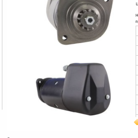
Ц
Н
п