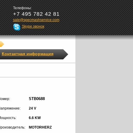
Телефоны:
+7 495 782 42 81
sale@specmashservice.com
Skype звонок
Контактная информация
STB0688
омер:
апряжение:
24 V
ощность:
6.6 KW
роизводитель:
MOTORHERZ