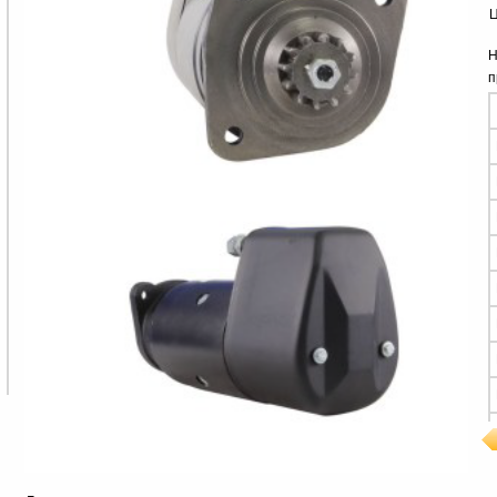
Ц
Н
п