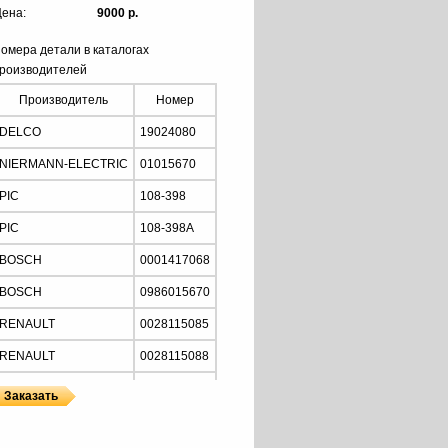
ена:
9000 р.
омера детали в каталогах
роизводителей
Производитель
Номер
DELCO
19024080
NIERMANN-ELECTRIC
01015670
PIC
108-398
PIC
108-398A
BOSCH
0001417068
BOSCH
0986015670
RENAULT
0028115085
RENAULT
0028115088
RENAULT
0028115089
RENAULT
5000785288