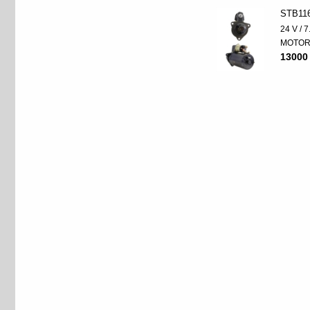
STB11
24 V / 
MOTO
13000