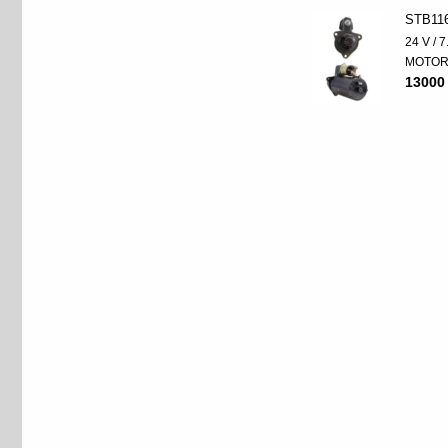
STB11
24 V / 
MOTO
13000