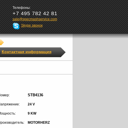
Телефоны:
+7 495 782 42 81
sale@specmashservice.com
Skype звонок
Контактная информация
STB4136
омер:
апряжение:
24 V
ощность:
9 KW
роизводитель:
MOTORHERZ