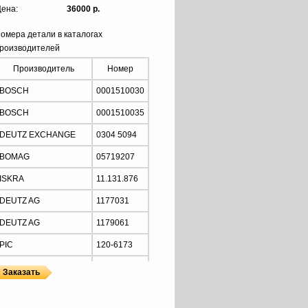
ена:
36000 р.
омера детали в каталогах
роизводителей
Производитель
Номер
BOSCH
0001510030
BOSCH
0001510035
DEUTZ EXCHANGE
0304 5094
BOMAG
05719207
ISKRA
11.131.876
DEUTZ AG
1177031
DEUTZ AG
1179061
PIC
120-6173
LESTER
30136
DEUTZ AG
42522861