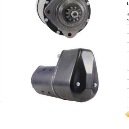
Ц
Н
п