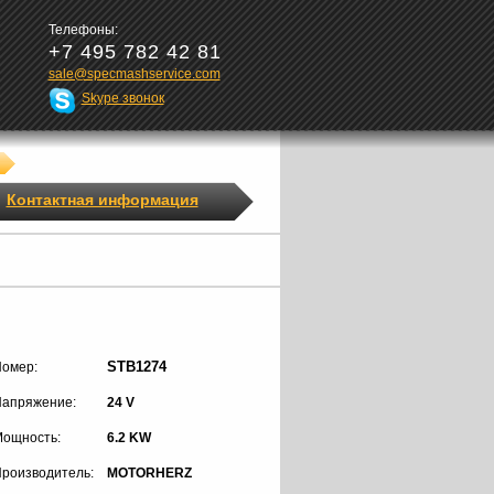
Телефоны:
+7 495 782 42 81
sale@specmashservice.com
Skype звонок
Контактная информация
STB1274
омер:
апряжение:
24 V
ощность:
6.2 KW
роизводитель:
MOTORHERZ