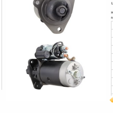
Ц
Н
п