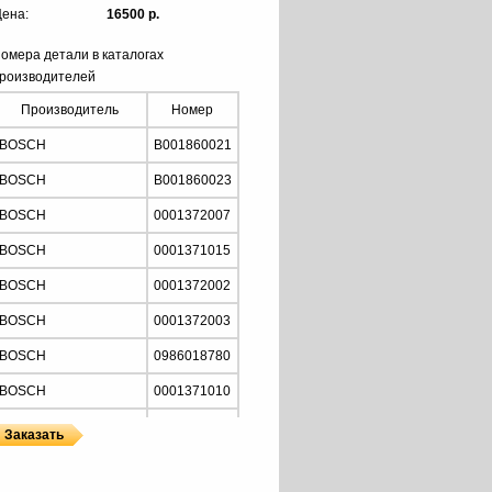
ена:
16500 р.
омера детали в каталогах
роизводителей
Производитель
Номер
BOSCH
B001860021
BOSCH
B001860023
BOSCH
0001372007
BOSCH
0001371015
BOSCH
0001372002
BOSCH
0001372003
BOSCH
0986018780
BOSCH
0001371010
BOSCH
0986021200
PRESTOLITE
860816