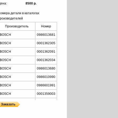
ена:
8500 р.
омера детали в каталогах
роизводителей
Производитель
Номер
BOSCH
0986013681
BOSCH
0001362305
BOSCH
0001362091
BOSCH
0001362034
BOSCH
0986013680
BOSCH
0986010990
BOSCH
0986601991
BOSCH
0001359003
ISKRA
AZJ3508
ISKRA
11130117