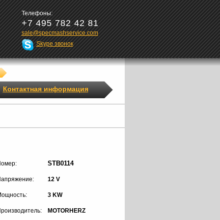
Телефоны:
+7 495 782 42 81
sale@specmashservice.com
Skype звонок
Контактная информация
STB0114
омер:
апряжение:
12 V
ощность:
3 KW
роизводитель:
MOTORHERZ