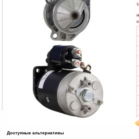
Ц
Н
п
Доступные альтернативы