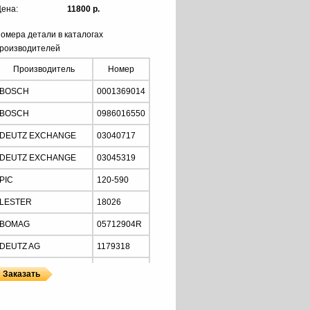
ена:
11800 р.
омера детали в каталогах
роизводителей
Производитель
Номер
BOSCH
0001369014
BOSCH
0986016550
DEUTZ EXCHANGE
03040717
DEUTZ EXCHANGE
03045319
PIC
120-590
LESTER
18026
BOMAG
05712904R
DEUTZ AG
1179318
DEUTZ AG
1179319
DEUTZ AG
1180805