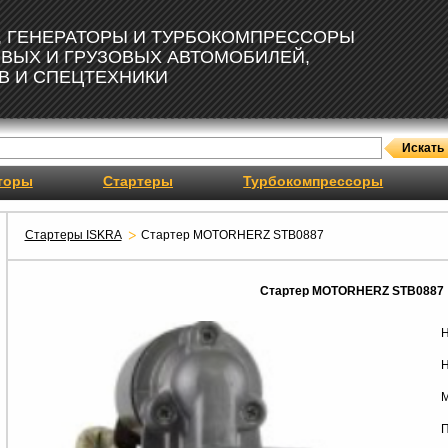
, ГЕНЕРАТОРЫ И ТУРБОКОМПРЕССОРЫ
ОВЫХ И ГРУЗОВЫХ АВТОМОБИЛЕЙ,
В И СПЕЦТЕХНИКИ
торы
Стартеры
Турбокомпрессоры
Стартеры ISKRA
Стартер MOTORHERZ STB0887
Стартер MOTORHERZ STB0887
Н
Н
М
П