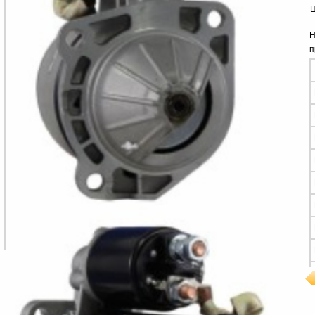
Ц
Н
п