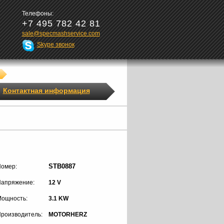
Телефоны:
+7 495 782 42 81
sale@specmashservice.com
Skype звонок
Контактная информация
STB0887
омер:
апряжение:
12 V
ощность:
3.1 KW
роизводитель:
MOTORHERZ