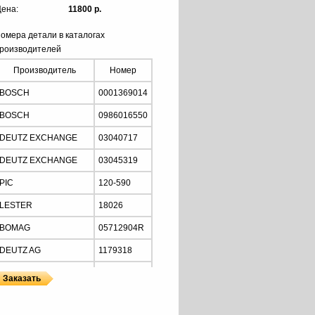
ена:
11800 р.
омера детали в каталогах
роизводителей
Производитель
Номер
BOSCH
0001369014
BOSCH
0986016550
DEUTZ EXCHANGE
03040717
DEUTZ EXCHANGE
03045319
PIC
120-590
LESTER
18026
BOMAG
05712904R
DEUTZ AG
1179318
DEUTZ AG
1179319
DEUTZ AG
1180805