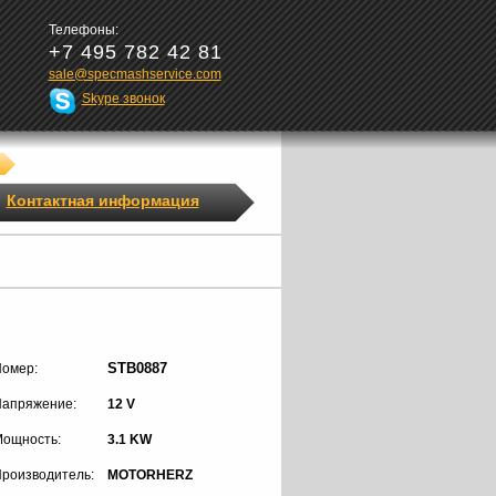
Телефоны:
+7 495 782 42 81
sale@specmashservice.com
Skype звонок
Контактная информация
STB0887
омер:
апряжение:
12 V
ощность:
3.1 KW
роизводитель:
MOTORHERZ