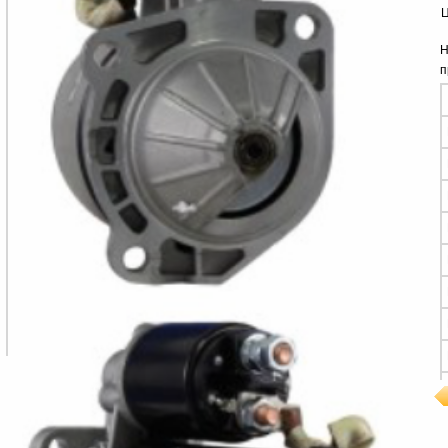
Ц
Н
п