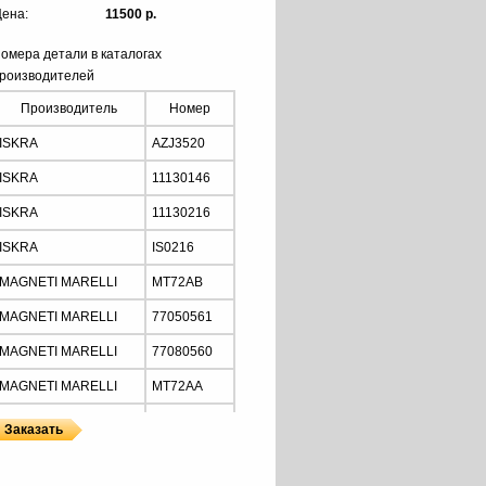
ена:
11500 р.
омера детали в каталогах
роизводителей
Производитель
Номер
ISKRA
AZJ3520
ISKRA
11130146
ISKRA
11130216
ISKRA
IS0216
MAGNETI MARELLI
MT72AB
MAGNETI MARELLI
77050561
MAGNETI MARELLI
77080560
MAGNETI MARELLI
MT72AA
MAGNETI MARELLI
MT72A
MAGNETI MARELLI
MT72AB