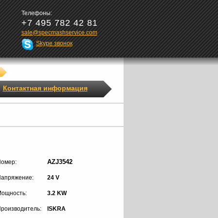
Телефоны:
+7 495 782 42 81
sale@specmashservice.com
Skype звонок
Контактная информация
AZJ3542
омер:
апряжение:
24 V
ощность:
3.2 KW
роизводитель:
ISKRA