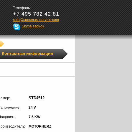
Телефоны:
+7 495 782 42 81
sale@specmashservice.com
Skype звонок
Контактная информация
STD4512
омер:
апряжение:
24 V
ощность:
7.5 KW
роизводитель:
MOTORHERZ