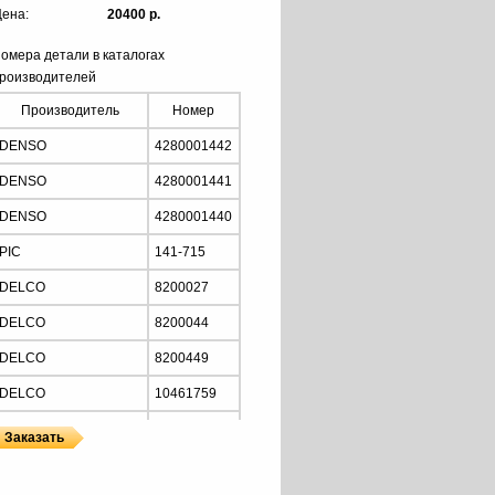
ена:
20400 р.
омера детали в каталогах
роизводителей
Производитель
Номер
DENSO
4280001442
DENSO
4280001441
DENSO
4280001440
PIC
141-715
DELCO
8200027
DELCO
8200044
DELCO
8200449
DELCO
10461759
PRESTOLITE
M105705
CUMMINS
3102763