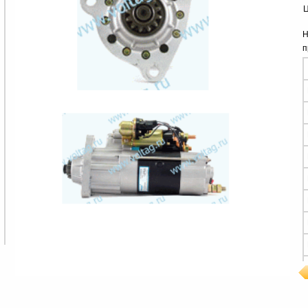
Ц
Н
п