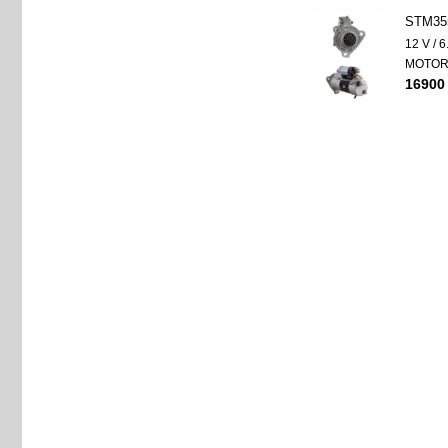
STM35
12 V / 
MOTO
16900