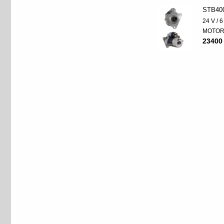
STB40
24 V / 
MOTO
23400