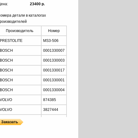
ена:
23400 р.
омера детали в каталогах
роизводителей
Производитель
Номер
PRESTOLITE
MS3-506
BOSCH
0001330007
BOSCH
0001330003
BOSCH
0001330017
BOSCH
0001330001
BOSCH
0001330004
VOLVO
874385
VOLVO
3827444
VOLVO
3595446
VOLVO
874468