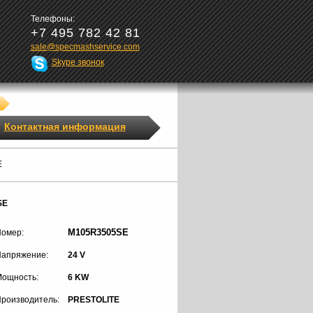
Телефоны:
+7 495 782 42 81
sale@specmashservice.com
Skype звонок
Контактная информация
E
SE
M105R3505SE
омер:
апряжение:
24 V
ощность:
6 KW
роизводитель:
PRESTOLITE