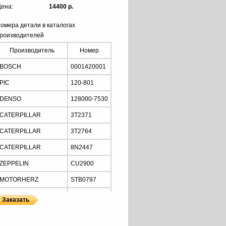
ена:
14400 р.
омера детали в каталогах
роизводителей
Производитель
Номер
BOSCH
0001420001
PIC
120-801
DENSO
128000-7530
CATERPILLAR
3T2371
CATERPILLAR
3T2764
CATERPILLAR
8N2447
ZEPPELIN
CU2900
MOTORHERZ
STB0797
NIERMANN-ELECTRIC
01420015
NIERMANN-ELECTRIC
01420001