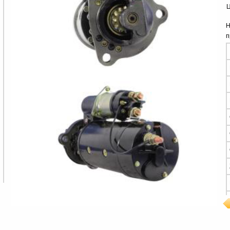
Ц
Н
п