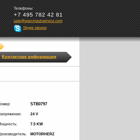
Телефоны:
+7 495 782 42 81
sale@specmashservice.com
Skype звонок
Контактная информация
STB0797
омер:
апряжение:
24 V
ощность:
7.5 KW
роизводитель:
MOTORHERZ