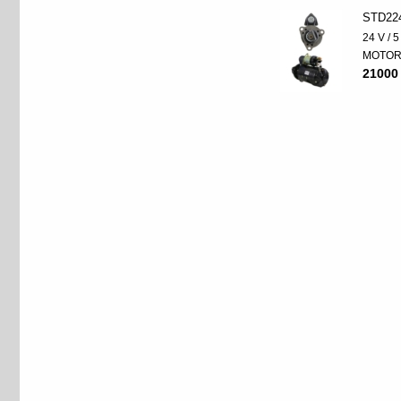
STD22
24 V / 
MOTO
21000