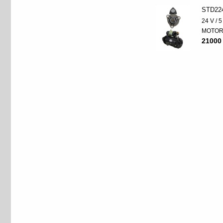
STD22
24 V / 
MOTO
21000