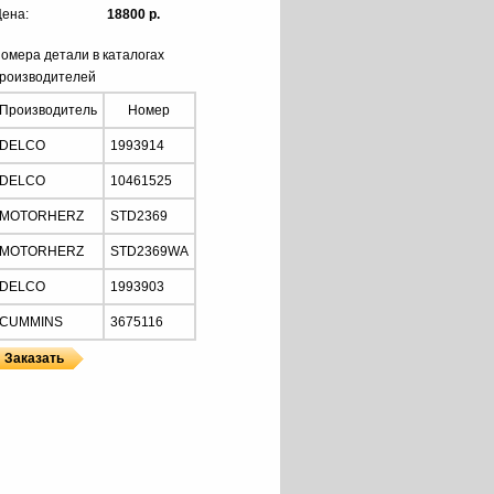
ена:
18800 р.
омера детали в каталогах
роизводителей
Производитель
Номер
DELCO
1993914
DELCO
10461525
MOTORHERZ
STD2369
MOTORHERZ
STD2369WA
DELCO
1993903
CUMMINS
3675116