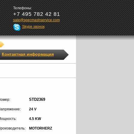
Телефоны:
+7 495 782 42 81
sale@specmashservice.com
Skype звонок
Контактная информация
STD2369
омер:
апряжение:
24 V
ощность:
4.5 KW
роизводитель:
MOTORHERZ