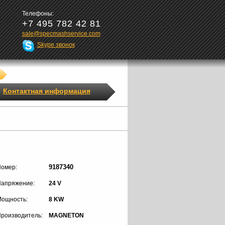
Телефоны:
+7 495 782 42 81
sale@specmashservice.com
Skype звонок
Контактная информация
9187340
омер:
апряжение:
24 V
ощность:
8 KW
роизводитель:
MAGNETON