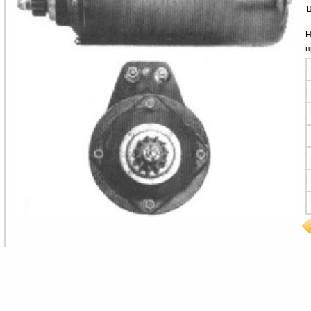
Ц
Н
п