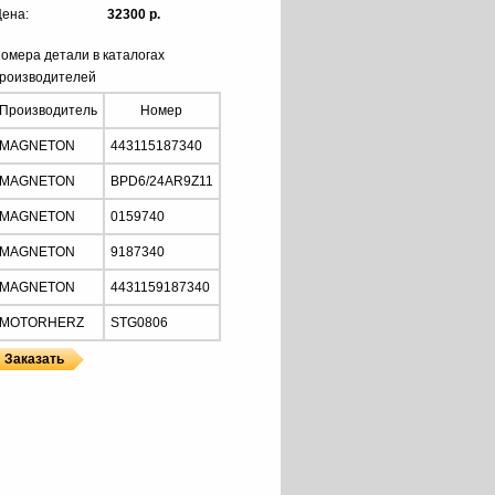
ена:
32300 р.
омера детали в каталогах
роизводителей
Производитель
Номер
MAGNETON
443115187340
MAGNETON
BPD6/24AR9Z11
MAGNETON
0159740
MAGNETON
9187340
MAGNETON
4431159187340
MOTORHERZ
STG0806