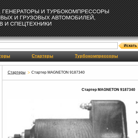
, ГЕНЕРАТОРЫ И ТУРБОКОМПРЕССОРЫ
ОВЫХ И ГРУЗОВЫХ АВТОМОБИЛЕЙ,
В И СПЕЦТЕХНИКИ
торы
Стартеры
Турбокомпрессоры
Стартеры
Стартер MAGNETON 9187340
Стартер MAGNETON 9187340
Н
Н
М
П