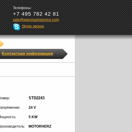
Телефоны:
+7 495 782 42 81
sale@specmashservice.com
Skype звонок
Контактная информация
STD2243
омер:
апряжение:
24 V
ощность:
5 KW
роизводитель:
MOTORHERZ