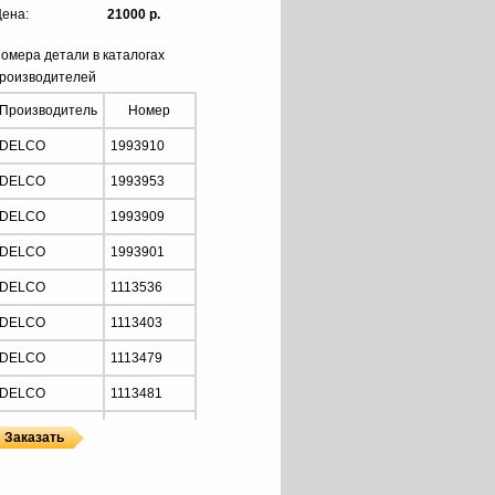
ена:
21000 р.
омера детали в каталогах
роизводителей
Производитель
Номер
DELCO
1993910
DELCO
1993953
DELCO
1993909
DELCO
1993901
DELCO
1113536
DELCO
1113403
DELCO
1113479
DELCO
1113481
DELCO
1113486
DELCO
1113534