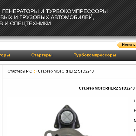
, ГЕНЕРАТОРЫ И ТУРБОКОМПРЕССОРЫ
ОВЫХ И ГРУЗОВЫХ АВТОМОБИЛЕЙ,
В И СПЕЦТЕХНИКИ
торы
Стартеры
Турбокомпрессоры
Стартеры PIC
Стартер MOTORHERZ STD2243
Стартер MOTORHERZ STD2243
Н
Н
М
П