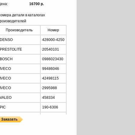
ена:
16700 р.
омера детали в каталогах
роизводителей
Производитель
Номер
DENSO
428000-4250
PRESTOLITE
20540101
BOSCH
0986023430
IVECO
99486046
IVECO
42498115
IVECO
2995988
VALEO
458334
PIC
190-6306
MOTORHERZ
STN1292
MOTORHERZ
STN1292WA