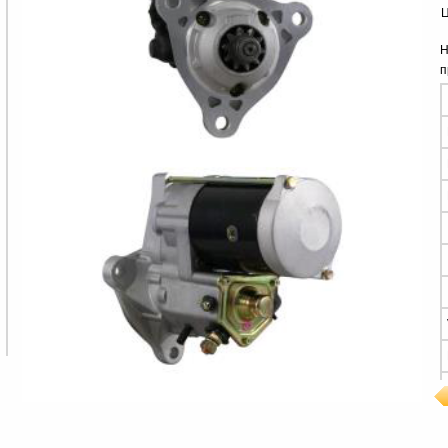
Ц
Н
п