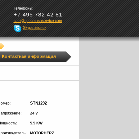
Телефоны:
+7 495 782 42 81
sale@specmashservice.com
Skype звонок
Контактная информация
STN1292
омер:
апряжение:
24 V
ощность:
5.5 KW
роизводитель:
MOTORHERZ