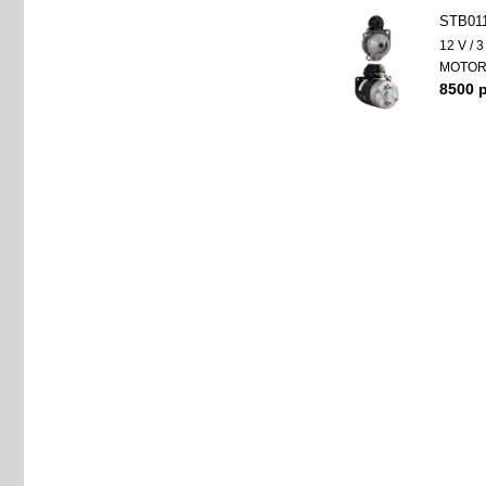
STB01
12 V / 
MOTO
8500 p