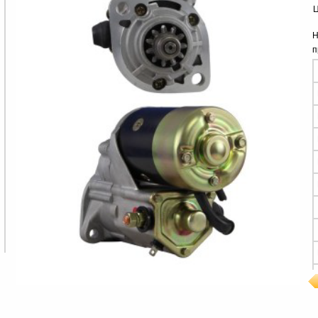
Ц
Н
п