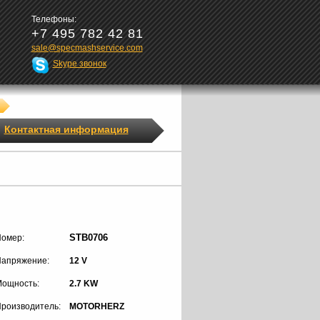
Телефоны:
+7 495 782 42 81
sale@specmashservice.com
Skype звонок
Контактная информация
STB0706
омер:
апряжение:
12 V
ощность:
2.7 KW
роизводитель:
MOTORHERZ