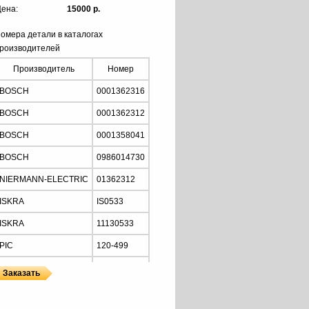
ена:
15000 р.
омера детали в каталогах
роизводителей
Производитель
Номер
BOSCH
0001362316
BOSCH
0001362312
BOSCH
0001358041
BOSCH
0986014730
NIERMANN-ELECTRIC
01362312
ISKRA
IS0533
ISKRA
11130533
PIC
120-499
MOTORHERZ
STB0706
MOTORHERZ
STB0706WA