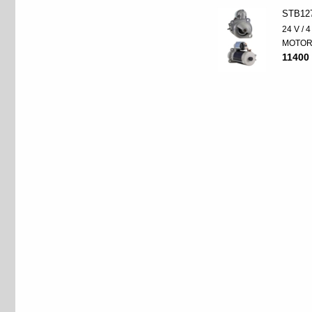
STB12
24 V / 
MOTO
11400 