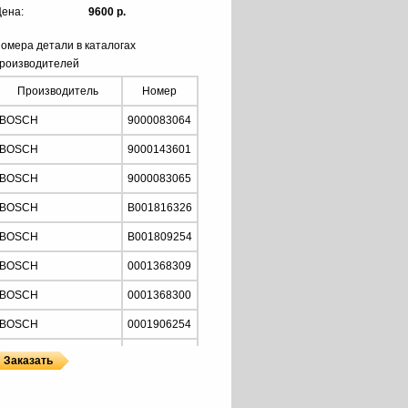
ена:
9600 р.
омера детали в каталогах
роизводителей
Производитель
Номер
BOSCH
9000083064
BOSCH
9000143601
BOSCH
9000083065
BOSCH
B001816326
BOSCH
B001809254
BOSCH
0001368309
BOSCH
0001368300
BOSCH
0001906254
BOSCH
0001368062
BOSCH
0001368055