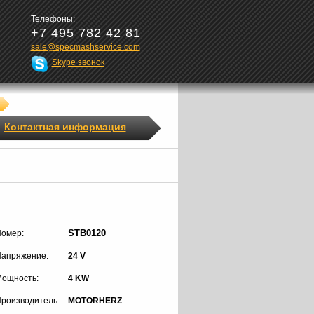
Телефоны:
+7 495 782 42 81
sale@specmashservice.com
Skype звонок
Контактная информация
STB0120
омер:
апряжение:
24 V
ощность:
4 KW
роизводитель:
MOTORHERZ