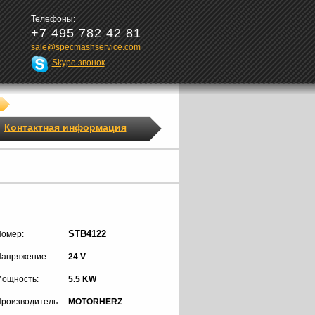
Телефоны:
+7 495 782 42 81
sale@specmashservice.com
Skype звонок
Контактная информация
STB4122
омер:
апряжение:
24 V
ощность:
5.5 KW
роизводитель:
MOTORHERZ