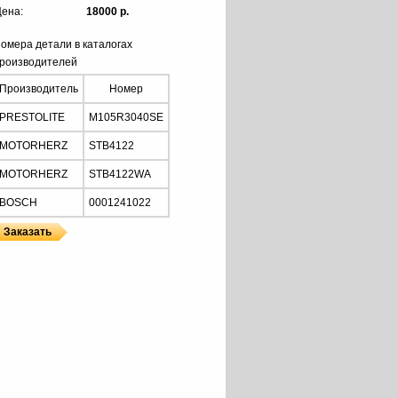
ена:
18000 р.
омера детали в каталогах
роизводителей
Производитель
Номер
PRESTOLITE
M105R3040SE
MOTORHERZ
STB4122
MOTORHERZ
STB4122WA
BOSCH
0001241022
Z