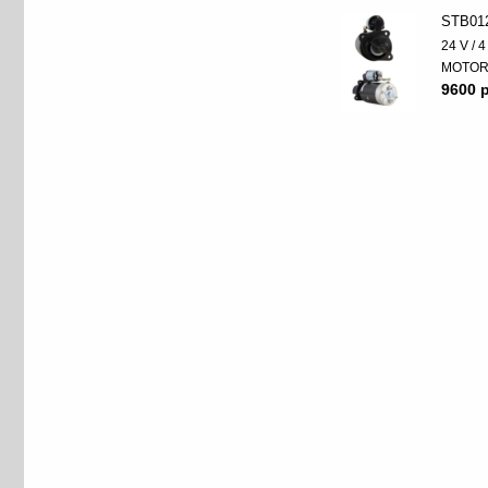
STB01
24 V / 
MOTO
9600 p