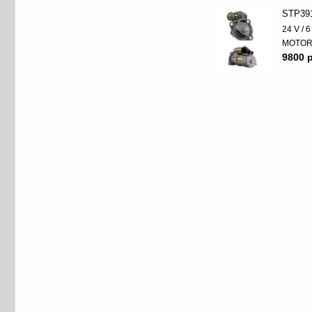
STP39
24 V / 
MOTO
9800 p