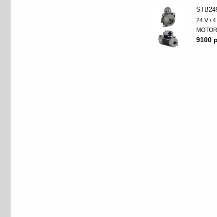
STB24
24 V / 
MOTO
9100 p