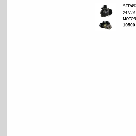
STR49
24 V / 
MOTO
10500