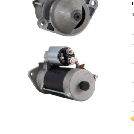
Ц
Н
п