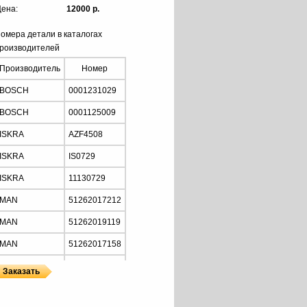
ена:
12000 р.
омера детали в каталогах
роизводителей
Производитель
Номер
BOSCH
0001231029
BOSCH
0001125009
ISKRA
AZF4508
ISKRA
IS0729
ISKRA
11130729
MAN
51262017212
MAN
51262019119
MAN
51262017158
MOTORHERZ
STB1267WA