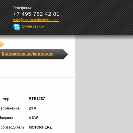
Телефоны:
+7 495 782 42 81
sale@specmashservice.com
Skype звонок
Контактная информация
STB1267
омер:
апряжение:
24 V
ощность:
4 KW
роизводитель:
MOTORHERZ