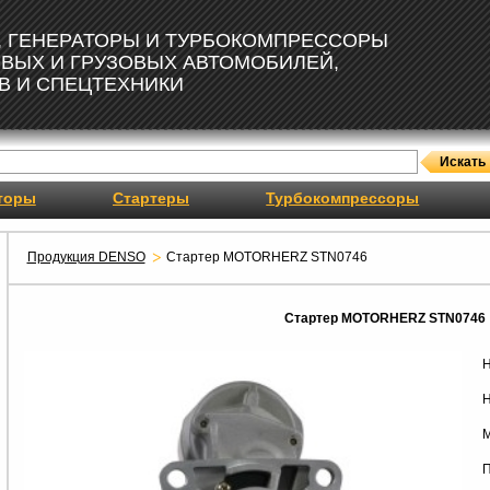
, ГЕНЕРАТОРЫ И ТУРБОКОМПРЕССОРЫ
ОВЫХ И ГРУЗОВЫХ АВТОМОБИЛЕЙ,
В И СПЕЦТЕХНИКИ
торы
Стартеры
Турбокомпрессоры
Продукция DENSO
Стартер MOTORHERZ STN0746
Стартер MOTORHERZ STN0746
Н
Н
М
П