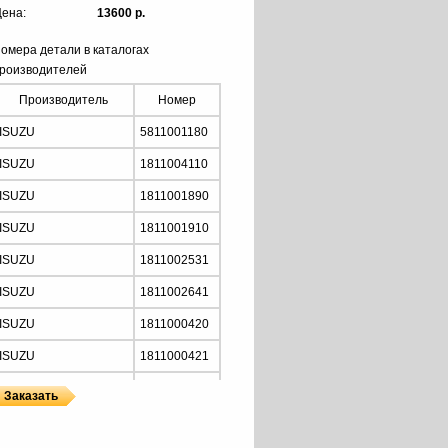
ена:
13600 р.
омера детали в каталогах
роизводителей
Производитель
Номер
ISUZU
5811001180
ISUZU
1811004110
ISUZU
1811001890
ISUZU
1811001910
ISUZU
1811002531
ISUZU
1811002641
ISUZU
1811000420
ISUZU
1811000421
ISUZU
1811000422
ISUZU
1811000432