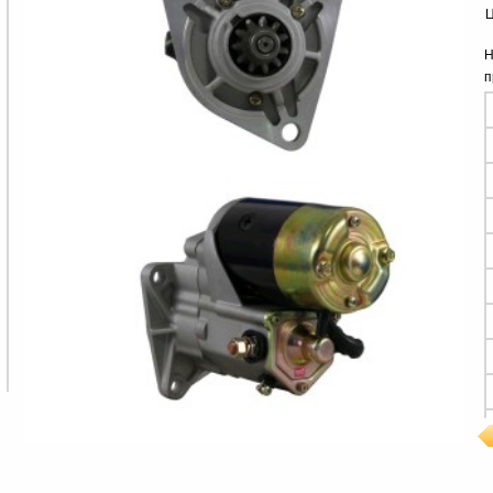
Ц
Н
п