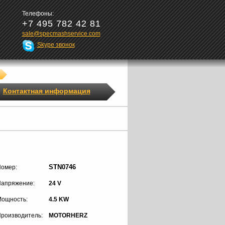
Телефоны:
+7 495 782 42 81
sale@specmashservice.com
Skype звонок
Контактная информация
STN0746
омер:
апряжение:
24 V
ощность:
4.5 KW
роизводитель:
MOTORHERZ