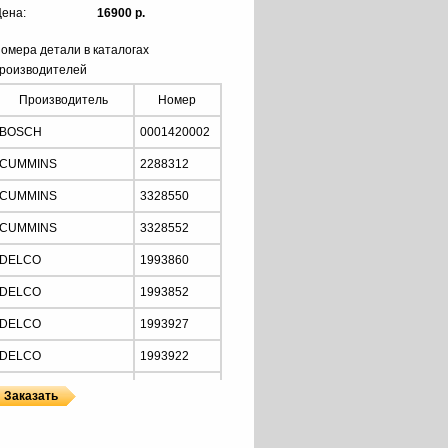
ена:
16900 р.
омера детали в каталогах
роизводителей
Производитель
Номер
BOSCH
0001420002
CUMMINS
2288312
CUMMINS
3328550
CUMMINS
3328552
DELCO
1993860
DELCO
1993852
DELCO
1993927
DELCO
1993922
DELCO
1993840
DELCO
1993757