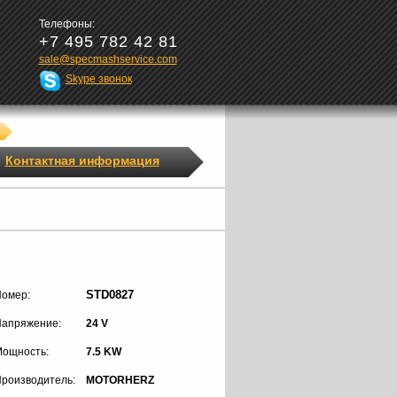
Телефоны:
+7 495 782 42 81
sale@specmashservice.com
Skype звонок
Контактная информация
STD0827
омер:
апряжение:
24 V
ощность:
7.5 KW
роизводитель:
MOTORHERZ