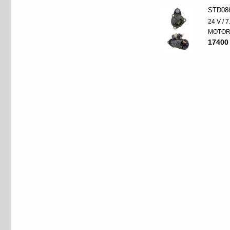
STD08
24 V / 
MOTO
17400