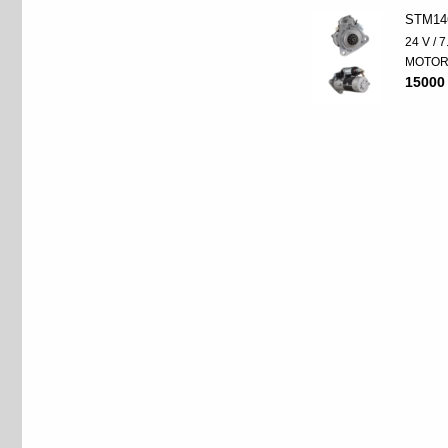
STM14
24 V / 
MOTO
15000