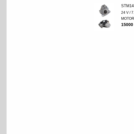
STM14
24 V / 
MOTO
15000