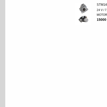
STM14
24 V / 
MOTO
15000