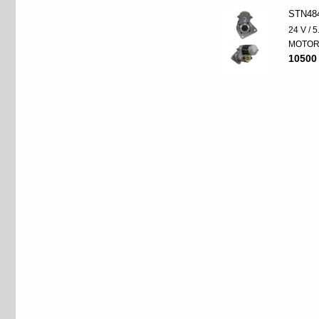
STN48
24 V / 
MOTO
10500